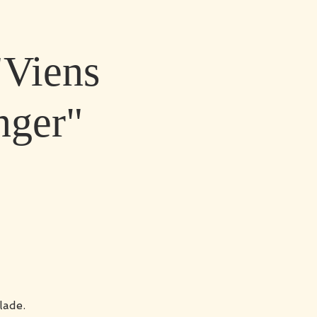
"Viens
nger"