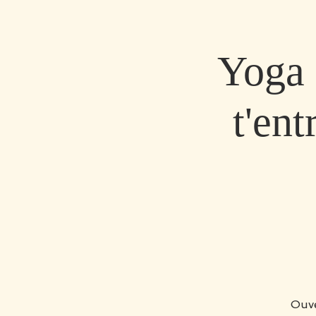
Yoga 
t'en