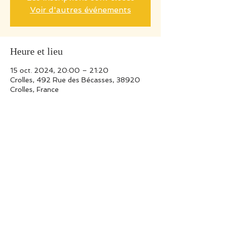
Voir d'autres événements
Heure et lieu
15 oct. 2024, 20:00 – 21:20
Crolles, 492 Rue des Bécasses, 38920
Crolles, France
Invités
Voir tout
Partager cet événement