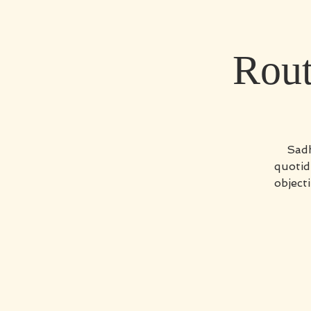
Rout
Sadh
quotid
object