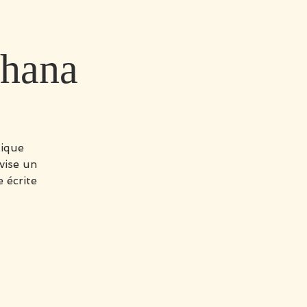
dhana
tique
vise un
 écrite