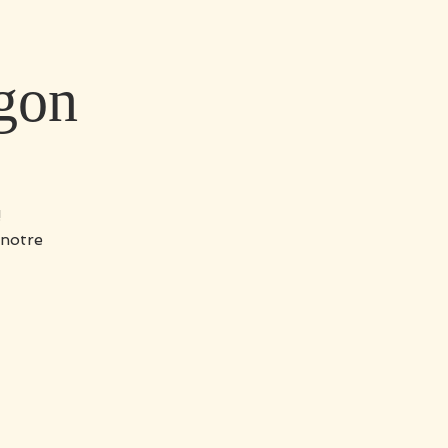
gon
!
 notre